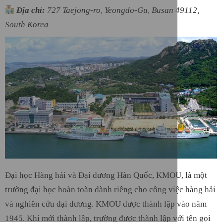
Địa chỉ:
727 Taejong-ro, Yeongdo-Gu, Busan 49112,
South Korea
Đại học Hàng hải và Đại dương Hàn Quốc, KMOU, là một
trường đại học hoàn toàn dành riêng cho công việc hàng hải
và nghiên cứu đại dương. KMOU được thành lập vào năm
1945. Khi mới thành lập, trường được thành lập với tên gọi