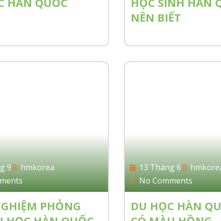
C HÀN QUỐC
HỌC SINH HÀN 
NÊN BIẾT
g 9
hmkorea
13 Tháng 6
hmkore
ments
No Comments
NGHIỆM PHỎNG
DU HỌC HÀN QU
U HỌC HÀN QUỐC
CÓ MÀU HỒNG