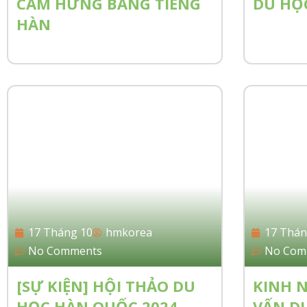
CẢM HỨNG BẰNG TIẾNG
DU HỌ
HÀN
17 Tháng 10
hmkorea
17 Thán
No Comments
No Com
[SỰ KIỆN] HỘI THẢO DU
KINH 
HỌC HÀN QUỐC 2024
VẤN D