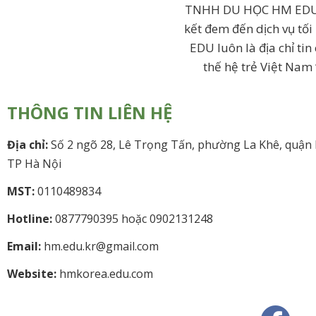
TNHH DU HỌC HM EDU vớ
kết đem đến dịch vụ tối
EDU luôn là địa chỉ ti
thế hệ trẻ Việt Nam
THÔNG TIN LIÊN HỆ
Địa chỉ:
Số 2 ngõ 28, Lê Trọng Tấn, phường La Khê, quận
TP Hà Nội
MST:
0110489834
Hotline:
0877790395 hoặc 0902131248
Email:
hm.edu.kr@gmail.com
Website:
hmkorea.edu.com