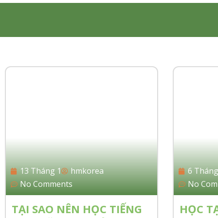
13 Tháng 1
hmkorea
6 Tháng
No Comments
No Com
TẠI SAO NÊN HỌC TIẾNG
HỌC TẠ