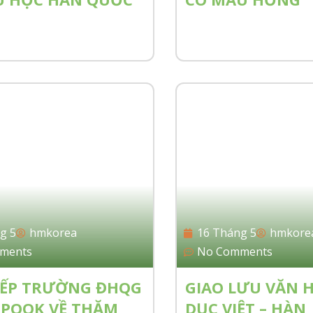
g 5
hmkorea
16 Tháng 5
hmkore
ments
No Comments
IẾP TRƯỜNG ĐHQG
GIAO LƯU VĂN 
POOK VỀ THĂM
DỤC VIỆT – HÀN