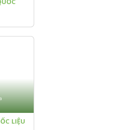
QUỐC
a
ỐC LIỆU