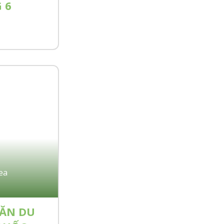
 6
ea
ĂN DU