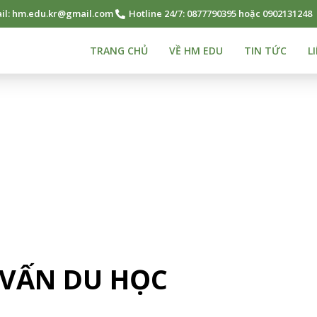
il: hm.edu.kr@gmail.com
Hotline 24/7: 0877790395 hoặc 0902131248
TRANG CHỦ
VỀ HM EDU
TIN TỨC
L
 VẤN DU HỌC