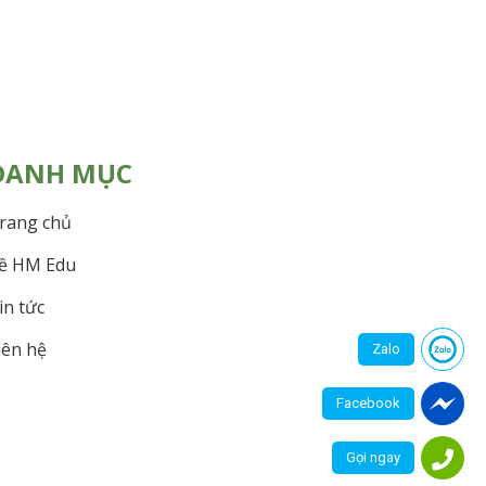
DANH MỤC
rang chủ
ề HM Edu
in tức
iên hệ
Zalo
Facebook
Gọi ngay