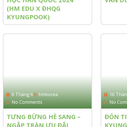
(HM EDU X ĐHQG
KYUNGPOOK)
6 Tháng 6
hmkorea
16 Thán
No Comments
No Com
TƯNG BỪNG HÈ SANG –
ĐÓN T
NGẬP TRÀN ƯU ĐÃI
KYUNG