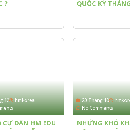
 ?
QUỐC KỲ THÁNG
g 12
hmkorea
23 Tháng 10
hmkor
ments
No Comments
0 CƯ DÂN HM EDU
NHỮNG KHÓ KH