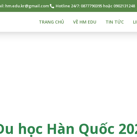
il: hm.edu.kr@gmail.com
Hotline 24/7: 0877790395 hoặc 0902131248
TRANG CHỦ
VỀ HM EDU
TIN TỨC
L
 Du học Hàn Quốc 2