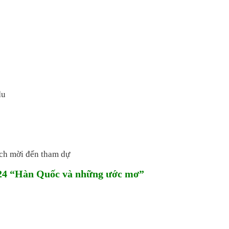
du
ách mời đến tham dự
024 “Hàn Quốc và những ước mơ”