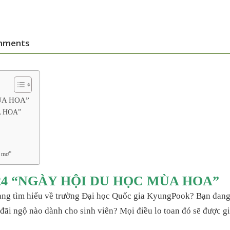
mments
ÙA HOA”
A HOA”
c mơ”
24 “NGÀY HỘI DU HỌC MÙA HOA”
ng tìm hiểu về trường Đại học Quốc gia KyungPook? Bạn đang 
ãi ngộ nào dành cho sinh viên? Mọi điều lo toan đó sẽ được gi