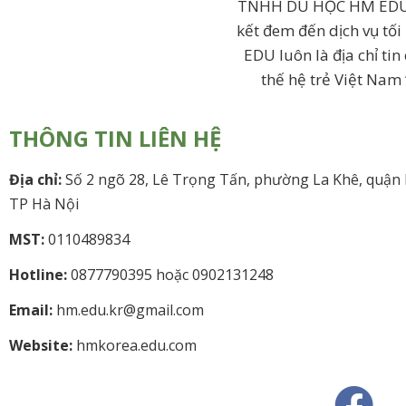
TNHH DU HỌC HM EDU vớ
kết đem đến dịch vụ tối
EDU luôn là địa chỉ ti
thế hệ trẻ Việt Nam
THÔNG TIN LIÊN HỆ
Địa chỉ:
Số 2 ngõ 28, Lê Trọng Tấn, phường La Khê, quận
TP Hà Nội
MST:
0110489834
Hotline:
0877790395 hoặc 0902131248
Email:
hm.edu.kr@gmail.com
Website:
hmkorea.edu.com