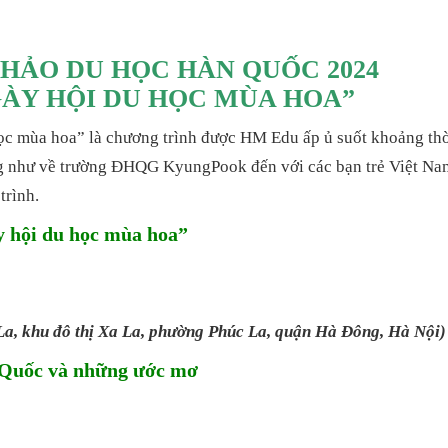
THẢO DU HỌC HÀN QUỐC 2024
ÀY HỘI DU HỌC MÙA HOA”
c mùa hoa” là chương trình được HM Edu ấp ủ suốt khoảng thờ
ng như về trường ĐHQG KyungPook đến với các bạn trẻ Việt Na
trình.
y hội du học mùa hoa”
a, khu đô thị Xa La, phường Phúc La, quận Hà Đông, Hà Nội)
 Quốc và những ước mơ