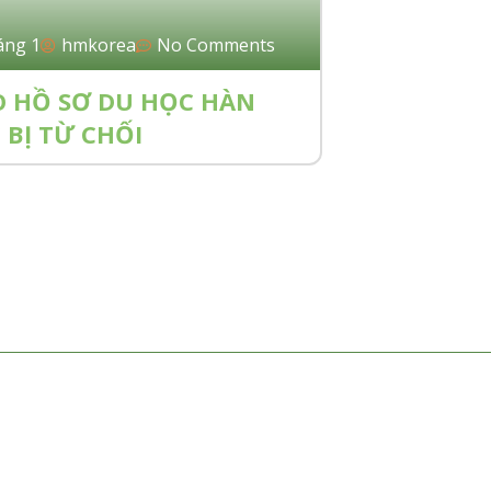
áng 1
hmkorea
No Comments
O HỒ SƠ DU HỌC HÀN
BỊ TỪ CHỐI