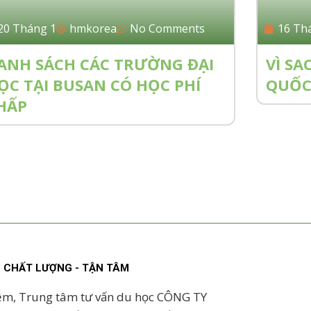
20 Tháng 1
hmkorea
No Comments
16 Th
ANH SÁCH CÁC TRƯỜNG ĐẠI
VÌ SA
ỌC TẠI BUSAN CÓ HỌC PHÍ
QUỐC 
HẤP
 - CHẤT LƯỢNG - TẬN TÂM
ệm, Trung tâm tư vấn du học CÔNG TY