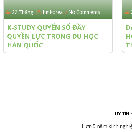
22 Tháng 1
hmkorea
No Comments
K-STUDY QUYỂN SỔ ĐẦY
D
QUYỀN LỰC TRONG DU HỌC
H
HÀN QUỐC
T
UY TÍN
Hơn 5 năm kinh nghi