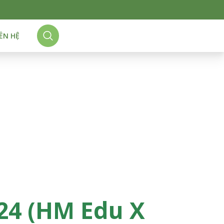
IÊN HỆ
024 (HM Edu X