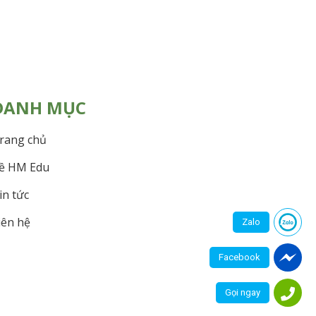
DANH MỤC
rang chủ
ề HM Edu
in tức
iên hệ
Zalo
Facebook
Gọi ngay