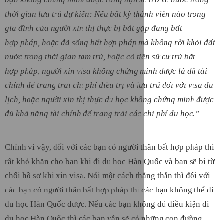
thời gian lưu trú dự kiến: Nếu bất kỳ thành viên nào trong
gia đình của người xin thị thực bị bắt gặp đang bất
hợp pháp, hoặc đã sống bất hợp pháp mà không rời khỏi đất
nước trong thời gian tạm trú, hoặc có tiền sử cư trú bất
hợp pháp, người xin visa không chứng minh được là đủ tài
chính để trang trải chi phí điều trị và lưu trú đối với visa du
lịch, hoặc người xin thị thực du học không chứng minh được
đủ khả năng tài chính để trang trải các chi phí du học.”
Chính vì vậy, đối với các bạn có người thân bất hợp pháp thì
rất khó khăn cho bạn khi đi du học Hàn Quốc và bạn sẽ bị từ
chối hồ sơ khi xin visa. Nói một cách thẳng thắn thì đối với
các bạn có người thân bất hợp pháp thì các bạn không thể đi
du học Hàn Quốc được. Nếu các bạn không đủ điều kiện đi
du học Hàn Quốc thì các bạn vẫn sẽ có những con đường