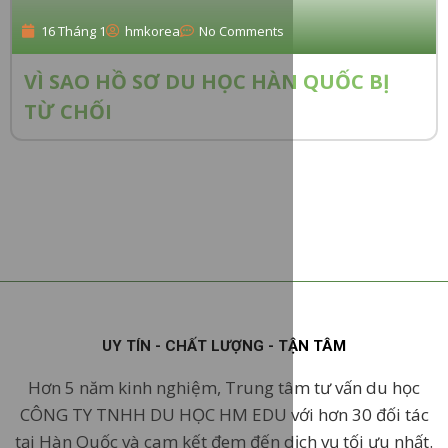
16 Tháng 1
hmkorea
No Comments
VÌ SAO HỒ SƠ DU HỌC HÀN QUỐC BỊ
TỪ CHỐI
UY TÍN - CHẤT LƯỢNG - TẬN TÂM
Hơn 5 năm kinh nghiệm, Trung tâm tư vấn du học
CÔNG TY TNHH DU HỌC HM EDU với hơn 30 đối tác
tại Hàn Quốc và cam kết đem đến dịch vụ tối ưu nhất.