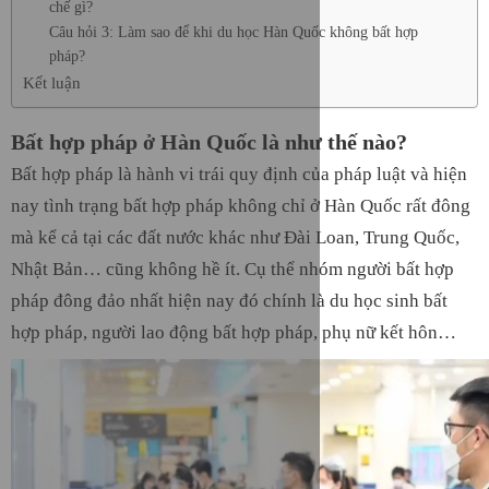
chế gì?
Câu hỏi 3: Làm sao để khi du học Hàn Quốc không bất hợp
pháp?
Kết luận
Bất hợp pháp ở Hàn Quốc là như thế nào?
Bất hợp pháp là hành vi trái quy định của pháp luật và hiện
nay tình trạng bất hợp pháp không chỉ ở Hàn Quốc rất đông
mà kể cả tại các đất nước khác như Đài Loan, Trung Quốc,
Nhật Bản… cũng không hề ít. Cụ thể nhóm người bất hợp
pháp đông đảo nhất hiện nay đó chính là du học sinh bất
hợp pháp, người lao động bất hợp pháp, phụ nữ kết hôn…