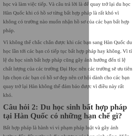
học và làm việc tiếp. Và câu trả lời là để quay trở lại du học
Hàn Quốc khi có hồ sơ từng bất hợp pháp là rất khó vì
không có trường nào muốn nhận hồ sơ của các bạn bất hợp
pháp.
Vì không thể chắc chắn được khi các bạn sang Hàn Quốc du
học lần tới các bạn có tiếp tục bất hợp pháp hay không. Vì tỉ
lệ du học sinh bất hợp pháp cũng gây ảnh hưởng đến tỉ lệ
chất lượng của các trường Đại Học nên các trường sẽ ưu tiên
lựa chọn các bạn có hồ sơ đẹp nên cơ hội dành cho các bạn
quay trở lại Hàn không thể đảm bảo được vì điều này rất
khó.
Câu hỏi 2: Du học sinh bất hợp pháp
tại Hàn Quốc có những hạn chế gì?
Bất hợp pháp là hành vi vi phạm pháp luật và gây ảnh