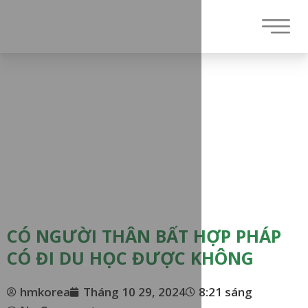
CÓ NGƯỜI THÂN BẤT HỢP PHÁP
CÓ ĐI DU HỌC ĐƯỢC KHÔNG
hmkorea
Tháng 10 29, 2024
8:21 sáng