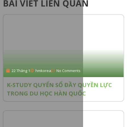
BÀI VIẾT LIÊN QUAN
22 Tháng 1
hmkorea
No Comments
K-STUDY QUYỂN SỔ ĐẦY QUYỀN LỰC
TRONG DU HỌC HÀN QUỐC