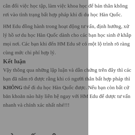
cân đối việc học tập, làm việc khoa học để bản thân không
rơi vào tình trạng bất hợp pháp khi đi du học Hàn Quốc.
HM Edu đồng hành trong hoạt động tư vấn, định hướng, xử
lý hồ sơ du học Hàn Quốc dành cho các bạn học sinh ở khắp
mọi nơi. Các bạn khi đến HM Edu sẽ có một lộ trình rõ ràng
cùng mức chi phí hợp lý.
Kết luận
Vậy thông qua những lập luận và dẫn chứng trên đây thì các
bạn đã nắm rõ được rằng khi có người thân bất hợp pháp thì
KHÔNG
thể đi du học Hàn Quốc được. Nếu bạn còn bất cứ
băn khoăn nào hãy liên hệ ngay với HM Edu để dược tư vấn
nhanh và chính xác nhất nhé!!!