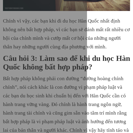
Chính vì vậy, các bạn khi đi du học Hàn Quốc nhất định
không nên bất hợp pháp, vì các bạn sẽ đánh mất rất nhiều cơ
hội của chính mình và cướp mất cơ hội của những người
thân hay những người cùng địa phương với mình.
Câu hỏi 3: Làm sao để khi du học Hàn
Quốc không bất hợp pháp?
Bất hợp pháp không phải con đường “đường hoàng chính
chính”, nói cách khác là con đường vi phạm pháp luật và
các bạn du học sinh khi chuẩn bị đến với Hàn Quốc cần có
hành trang vững vàng. Đó chính là hành trang ngôn ngữ,
hành trang tài chính và cũng gim sẵn vào tâm trí mình rằng
bất hợp pháp là vi phạm pháp luật và ảnh hưởng đến tương
lai của bản thân và người khác. Chính vì vậy hãy tỉnh táo và