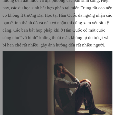
hưởng đến đất nước và địa phương các bạn sinh sống. Hiện
nay, các du học sinh bất hợp pháp tại miền Trung rất cao nên
có không ít trường Đại Học tại Hàn Quốc đã ngừng nhận các
bạn ở tỉnh thành đó và nếu có nhận thì cũng xem xét rất kỹ
càng. Các bạn bất hợp pháp khi ở Hàn Quốc có một cuộc
sống như “vô hình” không thoải mái, không tự do tự tại và
bị hạn chế rất nhiều, gây ảnh hưởng đến rất nhiều người.