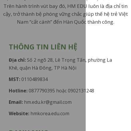
Trên hành trình vút bay đó, HM EDU luôn là địa chỉ tin
cậy, trở thành bệ phóng vững chắc giúp thế hệ trẻ Việt
Nam “cất cánh” đến Hàn Quốc thành công.
THÔNG TIN LIÊN HỆ
Địa chỉ:
Số 2 ngõ 28, Lê Trọng Tấn, phường La
Khê, quận Hà Đông, TP Hà Nội
MST:
0110489834
Hotline:
0877790395 hoặc 0902131248
Email:
hm.edu.kr@gmail.com
Website:
hmkorea.edu.com