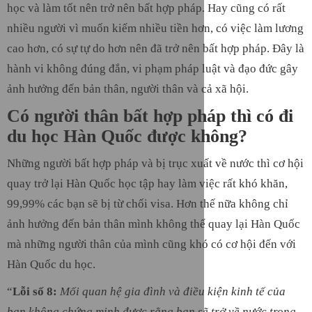
học và làm tốt nên trở nên bất hợp pháp. Hay cũng có rất
nhiều người vì muốn kiếm nhiều tiền hơn, có việc làm lương
cao hơn, có sự tự do hơn nên đã trở nên bất hợp pháp. Đây là
hành vi không đúng đắn, vi phạm pháp luật và đạo đức gây
ảnh hưởng đến bản thân, người thân và cả xã hội.
Có người thân bất hợp pháp thì có đi
du học Hàn Quốc được không?
Những người bất hợp pháp và bị trục xuất về nước thì cơ hội
quay trở lại Hàn Quốc học tập hay làm việc rất khó khăn,
99,99% các bạn sẽ bị từ chối visa. Hơn thế nữa không chỉ
ảnh hưởng đến bản thân mình không thể quay lại Hàn Quốc
mà những người thân của mình cũng khó có cơ hội đến với
Hàn Quốc du học.
“
Lỗi số 8:
Mối quan hệ gia đình và điều kiện kinh tế của
bạn không chứng minh được rằng bạn sẽ trở về nước trong