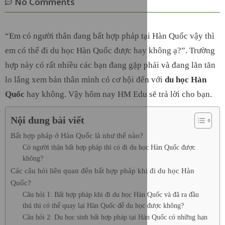
No Comments
“Em có người thân đang bất hợp pháp tại Hàn Quốc vậy thì
em có thể đi du học Hàn Quốc được hay không ạ?”. Trường
hợp này có rất nhiều các bạn đang gặp phải và đang lăn tăn
lo lắng xem bản thân mình có cơ hội đến với
du học Hàn
Quốc
hay không. Vậy hôm nay HM Edu sẽ trả lời cho bạn.
Nội dung bài viết
Bất hợp pháp ở Hàn Quốc là như thế nào?
Có người thân bất hợp pháp thì có đi du học Hàn Quốc được
không?
Các câu hỏi liên quan đến bất hợp pháp khi đi du học Hàn
Quốc?
Câu hỏi 1: Bất hợp pháp khi đi du học Hàn Quốc và đã ra đầu
thú thì có thể quay lại Hàn Quốc để du học được không?
Câu hỏi 2: Du học sinh bất hợp pháp tại Hàn Quốc có những hạn