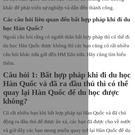
khác để phát triển sự nghiệp và dẫn đến thành công.
Các câu hỏi liên quan đến bất hợp pháp khi đi du
học Hàn Quốc?
Ngoài câu hỏi rằng có người thân bất hợp pháp thì có thể đi
du học Hàn Quốc được không thì các bạn cũng có rất nhiều
câu hỏi khác nữa gửi đến HM Edu nữa. Hãy cùng tìm hiểu
thêm.
Câu hỏi 1: Bất hợp pháp khi đi du học
Hàn Quốc và đã ra đầu thú thì có thể
quay lại Hàn Quốc để du học được
không?
Có rất nhiều bạn khi bất hợp pháp tại Hàn Quốc và đã chủ
động ra đầu thú để được ân xá, các bạn đã được cho về nước
và giờ đây các bạn mong muốn quay trở lại Hàn Quốc để du