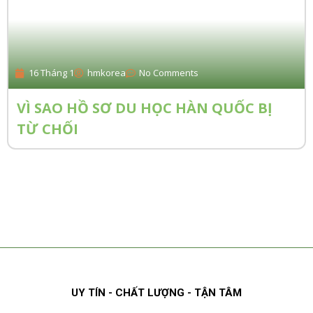
16 Tháng 1
hmkorea
No Comments
VÌ SAO HỒ SƠ DU HỌC HÀN QUỐC BỊ
TỪ CHỐI
UY TÍN - CHẤT LƯỢNG - TẬN TÂM