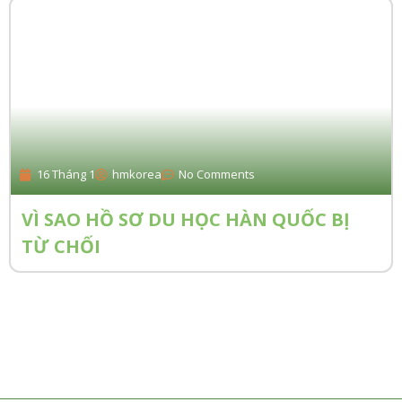
16 Tháng 1
hmkorea
No Comments
VÌ SAO HỒ SƠ DU HỌC HÀN QUỐC BỊ
TỪ CHỐI