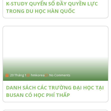
K-STUDY QUYỂN SỔ ĐẦY QUYỀN LỰC
TRONG DU HỌC HÀN QUỐC
20 Tháng 1
hmkorea
No Comments
DANH SÁCH CÁC TRƯỜNG ĐẠI HỌC TẠI
BUSAN CÓ HỌC PHÍ THẤP