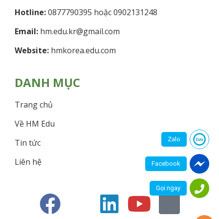
Hotline:
0877790395 hoặc 0902131248
Email:
hm.edu.kr@gmail.com
Website:
hmkorea.edu.com
DANH MỤC
Trang chủ
Về HM Edu
Zalo
Tin tức
Liên hệ
Facebook
Gọi ngay