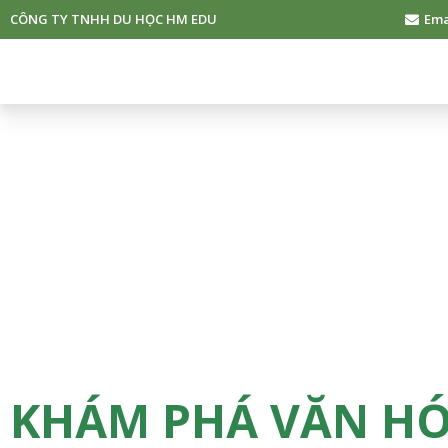
CÔNG TY TNHH DU HỌC HM EDU
Ema
KHÁM PHÁ VĂN H