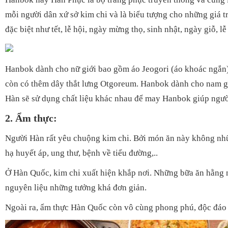
mỗi người dân xứ sở kim chi và là biểu tượng cho những giá 
đặc biệt như tết, lễ hội, ngày mừng thọ, sinh nhật, ngày giỗ, l
Hanbok dành cho nữ giới bao gồm áo Jeogori (áo khoác ngắn),
còn có thêm dây thắt lưng Otgoreum. Hanbok dành cho nam giới
Hàn sẽ sử dụng chất liệu khác nhau để may Hanbok giúp ngườ
2. Ẩm thực:
Người Hàn rất yêu chuộng kim chi. Bởi món ăn này không nhữn
hạ huyết áp, ung thư, bệnh về tiểu đường,..
Ở Hàn Quốc, kim chi xuất hiện khắp nơi. Những bữa ăn hằng n
nguyên liệu những tưởng khá đơn giản.
Ngoài ra, ẩm thực Hàn Quốc còn vô cùng phong phú, độc đáo v