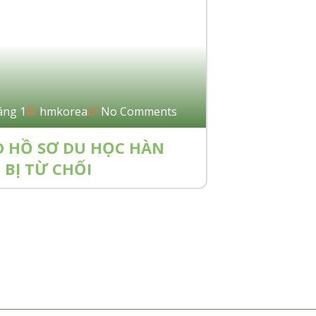
áng 1
hmkorea
No Comments
O HỒ SƠ DU HỌC HÀN
BỊ TỪ CHỐI