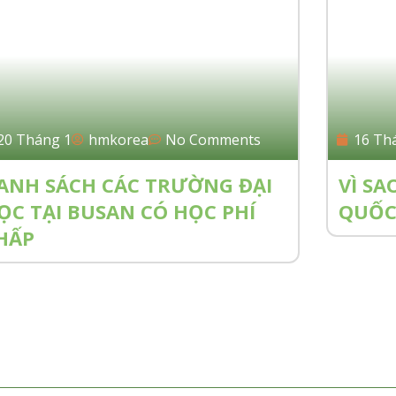
20 Tháng 1
hmkorea
No Comments
16 Th
ANH SÁCH CÁC TRƯỜNG ĐẠI
VÌ SA
ỌC TẠI BUSAN CÓ HỌC PHÍ
QUỐC 
HẤP