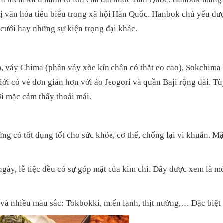
trị văn hóa tiêu biểu trong xã hội Hàn Quốc. Hanbok chủ yếu đ
ễ cưới hay những sự kiện trọng đại khác.
 váy Chima (phần váy xòe kín chân có thắt eo cao), Sokchima (
 có vẻ đơn giản hơn với áo Jeogori và quần Baji rộng dài. Tùy
i mặc cảm thấy thoải mái.
g có tốt dụng tốt cho sức khỏe, cơ thể, chống lại vi khuẩn. Mặ
gày, lễ tiệc đều có sự góp mặt của kim chi. Đây được xem là 
à nhiều màu sắc: Tokbokki, miến lạnh, thịt nướng,… Đặc biệt n