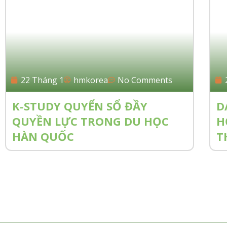
22 Tháng 1
hmkorea
No Comments
K-STUDY QUYỂN SỔ ĐẦY
D
QUYỀN LỰC TRONG DU HỌC
H
HÀN QUỐC
T