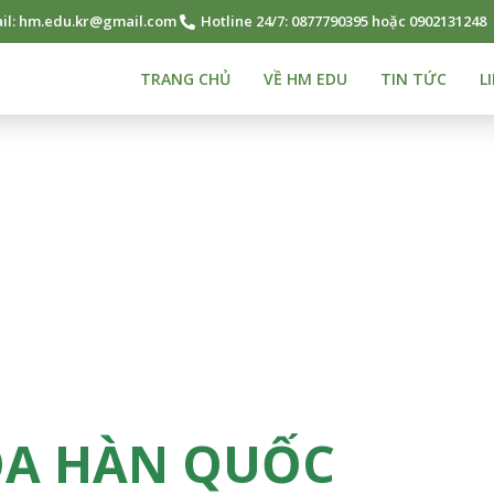
il: hm.edu.kr@gmail.com
Hotline 24/7: 0877790395 hoặc 0902131248
TRANG CHỦ
VỀ HM EDU
TIN TỨC
L
ÓA HÀN QUỐC