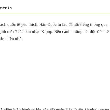
ments
ch quốc tế yêu thích. Hàn Quốc từ lâu đã nổi tiếng thông qua
ạnh mẽ từ các ban nhạc K-pop. Bên cạnh những nét độc đáo kể t
tìm hiểu nhé !
là niềm kiêu hãnh to lớn của đất nước Hàn Quốc. Hanbok mang 