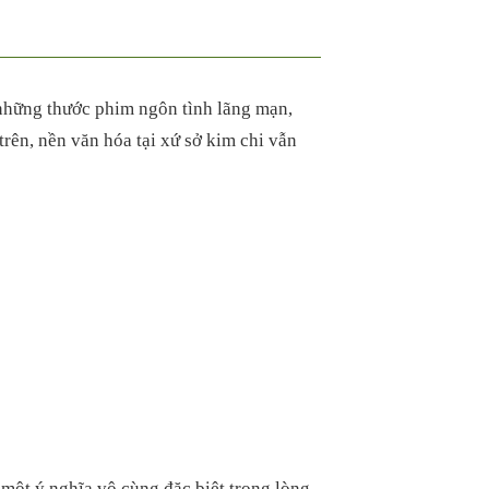
 những thước phim ngôn tình lãng mạn,
rên, nền văn hóa tại xứ sở kim chi vẫn
một ý nghĩa vô cùng đặc biệt trong lòng