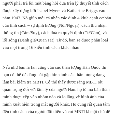
người phải trả lời một bảng hỏi dựa trên lý thuyết tính cách
được xây dựng bởi Isabel Myers và Katharine Briggs vào
năm 1943.
Nó giúp mỗi cá nhân xác định 4 khía cạnh cơ bản
của tính cách – sự định hướng (Nội/Ngoại), cách thu nhận
thông tin (Cảm/Suy), cách đưa ra quyết định (Tư/Cảm), và
lối sống (Đánh giá/Quan sát). Từ đó, bạn sẽ được phân loại
vào một trong 16 kiểu tính cách khác nhau.
Nếu như bạn là fan cứng của các thần tượng Hàn Quốc thì
bạn có thể dễ dàng bắt gặp hình ảnh các thần tượng đang
làm bài kiểm tra MBTI. Có thể thấy được rằng MBTI rất
quan trọng đối với tâm lý của người Hàn, họ tò mò bản thân
mình được xếp vào nhóm nào và lo lắng về hình ảnh của
mình xuất hiện trong mắt người khác. Họ cũng rất quan tâm
đến tính cách của người đối diện và coi MBTI là một chủ đề