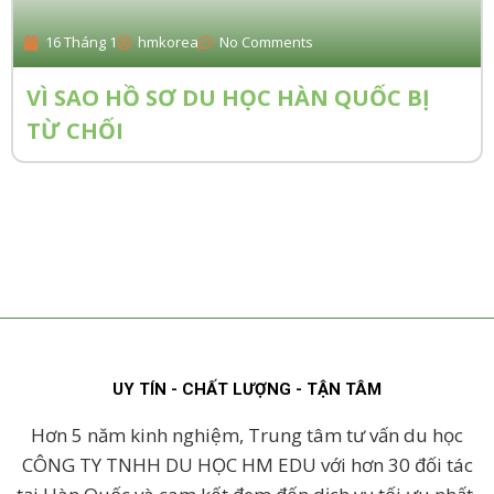
16 Tháng 1
hmkorea
No Comments
VÌ SAO HỒ SƠ DU HỌC HÀN QUỐC BỊ
TỪ CHỐI
UY TÍN - CHẤT LƯỢNG - TẬN TÂM
Hơn 5 năm kinh nghiệm, Trung tâm tư vấn du học
CÔNG TY TNHH DU HỌC HM EDU với hơn 30 đối tác