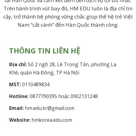
tại Hàn Quốc và cam kết đem đến dịch vụ tối ưu nhất.
Trên hành trình vút bay đó, HM EDU luôn là địa chỉ tin
cậy, trở thành bệ phóng vững chắc giúp thế hệ trẻ Việt
Nam “cất cánh” đến Hàn Quốc thành công.
THÔNG TIN LIÊN HỆ
Địa chỉ:
Số 2 ngõ 28, Lê Trọng Tấn, phường La
Khê, quận Hà Đông, TP Hà Nội
MST:
0110489834
Hotline:
0877790395 hoặc 0902131248
Email:
hm.edu.kr@gmail.com
Website:
hmkorea.edu.com