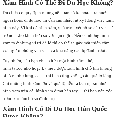
Xăm Hình Có Thể Đi Du Học Không?
Dù chưa có quy định nhưng nếu bạn có kế hoạch ra nước
ngoài hoặc đi du học thì cần cân nhắc rất kỹ lưỡng việc xăm
hình này. Vì khi có hình xăm, quá trình xét hồ sơ cấp visa sẽ
trở nên khó khăn hơn so với bạn nghĩ. Nếu có những hình
xăm to ở những vị trí dễ lộ thì có thể sẽ gây mất thiện cảm
với người phỏng vấn visa và khả năng cao bị đánh trượt.
Tuy nhiên, nếu bạn chỉ sở hữu một hình xăm nhỏ,
hình tattoo nhỏ hoặc ký hiệu được xăm hình chỗ kín không
bị lộ ra như lưng, eo,… thì bạn cũng không cần quá lo lắng.
Chỉ những hình xăm lớn và quá lộ liễu ra bên ngoài như
hình xăm trên cổ, hình xăm ở mu bàn tay,… thì bạn nên xóa
trước khi làm hồ sơ đi du học.
Xăm Hình Có Đi Du Học Hàn Quốc
Được Không?